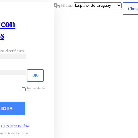
Idioma
 con
s
eo electrónico
Recuérdame
 TU CONTRASEÑA?
rsitaria de Deportes