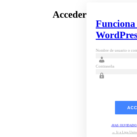
Acceder
Funciona
WordPres
Nombre de usuario o corr
Contraseña
¿HAS OLVIDADO
← Ir a Liga Unive