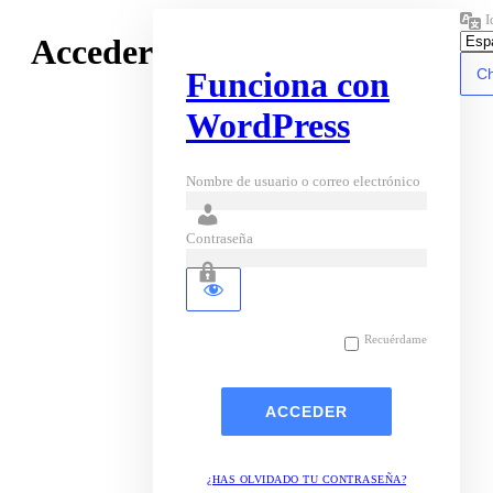
I
Acceder
Funciona con
WordPress
Nombre de usuario o correo electrónico
Contraseña
Recuérdame
¿HAS OLVIDADO TU CONTRASEÑA?