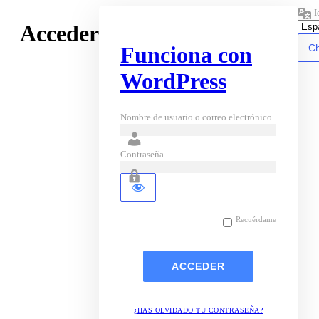
I
Acceder
Funciona con
WordPress
Nombre de usuario o correo electrónico
Contraseña
Recuérdame
¿HAS OLVIDADO TU CONTRASEÑA?