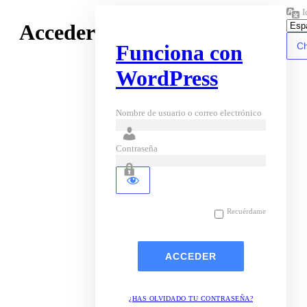
I
Acceder
Funciona con
WordPress
Nombre de usuario o correo electrónico
Contraseña
Recuérdame
¿HAS OLVIDADO TU CONTRASEÑA?