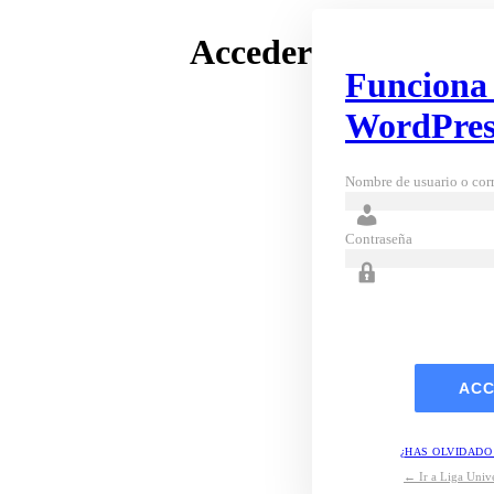
Acceder
Funciona
WordPres
Nombre de usuario o corr
Contraseña
¿HAS OLVIDADO
← Ir a Liga Unive