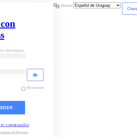
Idioma
 con
s
eo electrónico
Recuérdame
 TU CONTRASEÑA?
rsitaria de Deportes