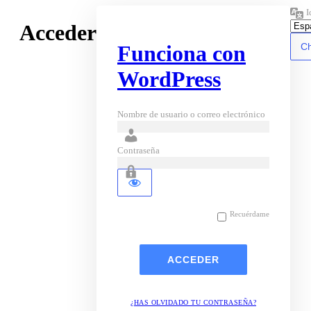
I
Acceder
Funciona con
WordPress
Nombre de usuario o correo electrónico
Contraseña
Recuérdame
¿HAS OLVIDADO TU CONTRASEÑA?