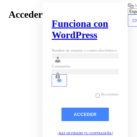
I
Acceder
Funciona con
WordPress
Nombre de usuario o correo electrónico
Contraseña
Recuérdame
¿HAS OLVIDADO TU CONTRASEÑA?