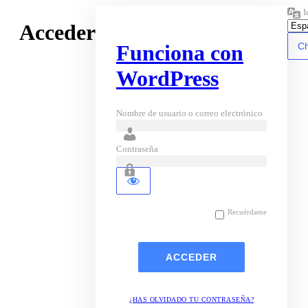
I
Acceder
Funciona con
WordPress
Nombre de usuario o correo electrónico
Contraseña
Recuérdame
¿HAS OLVIDADO TU CONTRASEÑA?