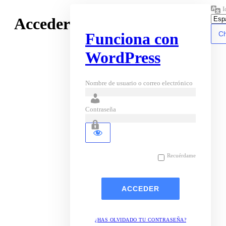
I
Acceder
Funciona con
WordPress
Nombre de usuario o correo electrónico
Contraseña
Recuérdame
¿HAS OLVIDADO TU CONTRASEÑA?