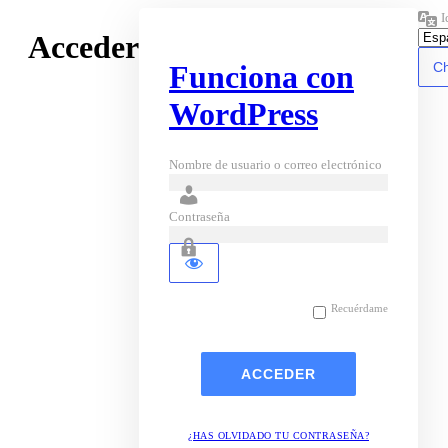
I
Acceder
Funciona con
WordPress
Nombre de usuario o correo electrónico
Contraseña
Recuérdame
¿HAS OLVIDADO TU CONTRASEÑA?