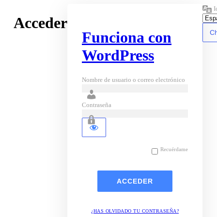
I
Acceder
Funciona con
WordPress
Nombre de usuario o correo electrónico
Contraseña
Recuérdame
¿HAS OLVIDADO TU CONTRASEÑA?