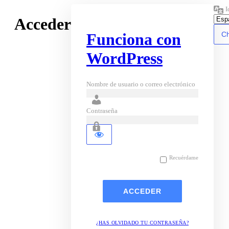
I
Acceder
Funciona con
WordPress
Nombre de usuario o correo electrónico
Contraseña
Recuérdame
¿HAS OLVIDADO TU CONTRASEÑA?