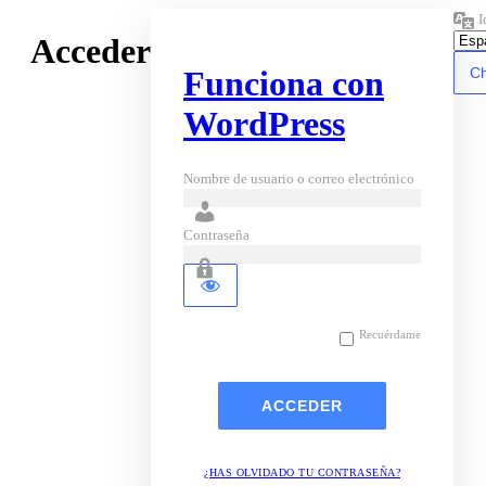
I
Acceder
Funciona con
WordPress
Nombre de usuario o correo electrónico
Contraseña
Recuérdame
¿HAS OLVIDADO TU CONTRASEÑA?