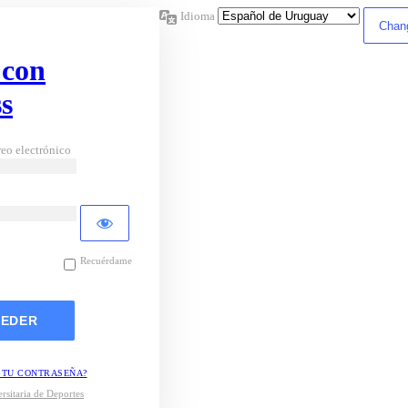
Idioma
 con
s
eo electrónico
Recuérdame
 TU CONTRASEÑA?
rsitaria de Deportes