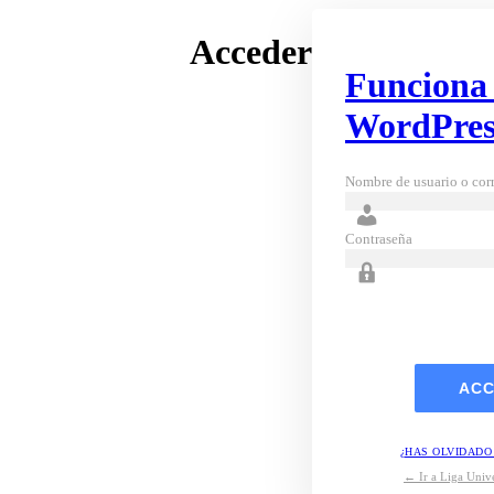
Acceder
Funciona
WordPres
Nombre de usuario o corr
Contraseña
¿HAS OLVIDADO
← Ir a Liga Unive