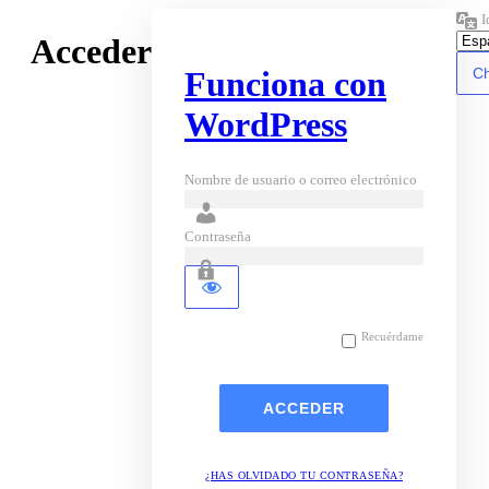
I
Acceder
Funciona con
WordPress
Nombre de usuario o correo electrónico
Contraseña
Recuérdame
¿HAS OLVIDADO TU CONTRASEÑA?