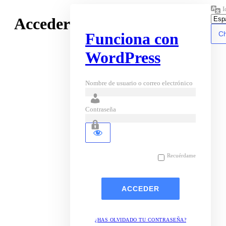
I
Acceder
Funciona con
WordPress
Nombre de usuario o correo electrónico
Contraseña
Recuérdame
¿HAS OLVIDADO TU CONTRASEÑA?