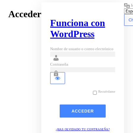
I
Acceder
Funciona con
WordPress
Nombre de usuario o correo electrónico
Contraseña
Recuérdame
¿HAS OLVIDADO TU CONTRASEÑA?