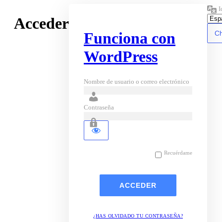
I
Acceder
Funciona con
WordPress
Nombre de usuario o correo electrónico
Contraseña
Recuérdame
¿HAS OLVIDADO TU CONTRASEÑA?