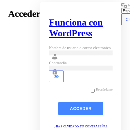
I
Acceder
Funciona con
WordPress
Nombre de usuario o correo electrónico
Contraseña
Recuérdame
¿HAS OLVIDADO TU CONTRASEÑA?