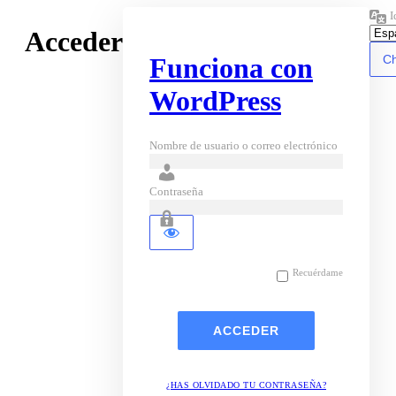
I
Acceder
Funciona con
WordPress
Nombre de usuario o correo electrónico
Contraseña
Recuérdame
¿HAS OLVIDADO TU CONTRASEÑA?