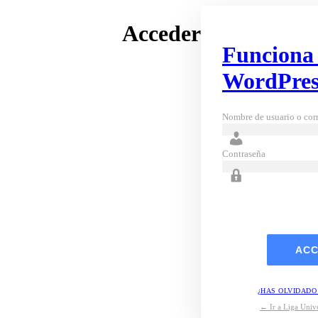
Acceder
Funciona
WordPres
Nombre de usuario o corr
Contraseña
¿HAS OLVIDADO
← Ir a Liga Unive