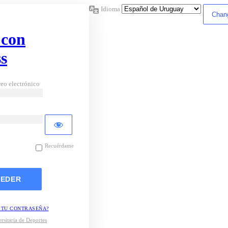
Idioma
 con
s
eo electrónico
Recuérdame
 TU CONTRASEÑA?
rsitaria de Deportes