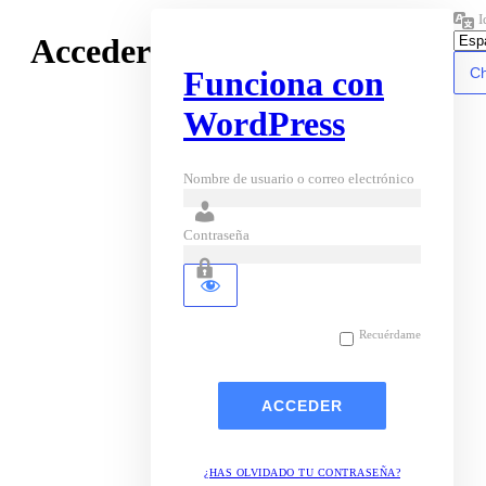
I
Acceder
Funciona con
WordPress
Nombre de usuario o correo electrónico
Contraseña
Recuérdame
¿HAS OLVIDADO TU CONTRASEÑA?