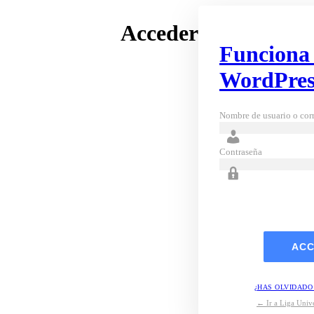
Acceder
Funciona
WordPres
Nombre de usuario o corr
Contraseña
¿HAS OLVIDADO
← Ir a Liga Unive