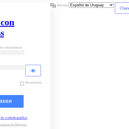
Idioma
 con
s
eo electrónico
Recuérdame
 TU CONTRASEÑA?
rsitaria de Deportes