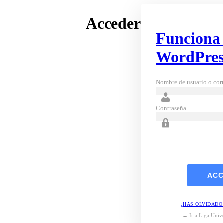
Acceder
Funciona
WordPres
Nombre de usuario o corr
Contraseña
¿HAS OLVIDADO
← Ir a Liga Unive