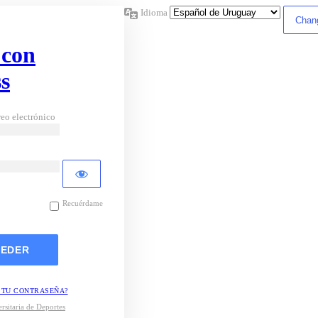
Idioma
 con
s
eo electrónico
Recuérdame
 TU CONTRASEÑA?
rsitaria de Deportes