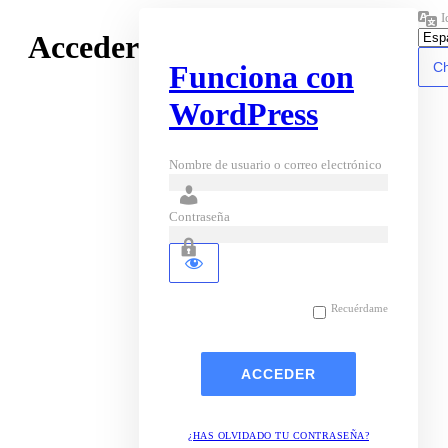
I
Acceder
Funciona con
WordPress
Nombre de usuario o correo electrónico
Contraseña
Recuérdame
¿HAS OLVIDADO TU CONTRASEÑA?