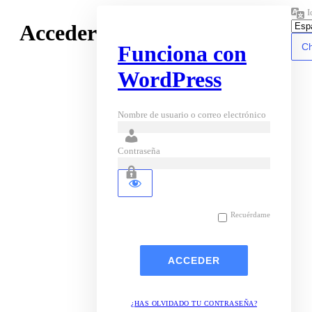
I
Acceder
Funciona con
WordPress
Nombre de usuario o correo electrónico
Contraseña
Recuérdame
¿HAS OLVIDADO TU CONTRASEÑA?