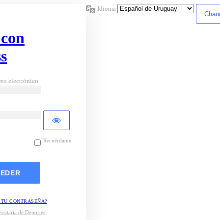
Idioma
 con
s
eo electrónico
Recuérdame
 TU CONTRASEÑA?
rsitaria de Deportes