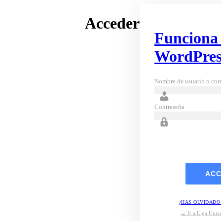
Acceder
Funciona
WordPres
Nombre de usuario o corr
Contraseña
¿HAS OLVIDADO
← Ir a Liga Unive