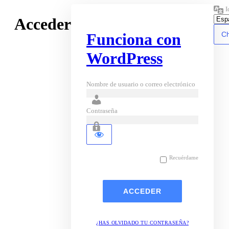
I
Acceder
Funciona con
WordPress
Nombre de usuario o correo electrónico
Contraseña
Recuérdame
¿HAS OLVIDADO TU CONTRASEÑA?