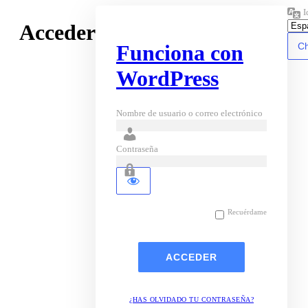
I
Acceder
Funciona con
WordPress
Nombre de usuario o correo electrónico
Contraseña
Recuérdame
¿HAS OLVIDADO TU CONTRASEÑA?