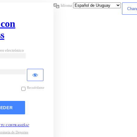
Idioma
 con
s
eo electrónico
Recuérdame
 TU CONTRASEÑA?
rsitaria de Deportes