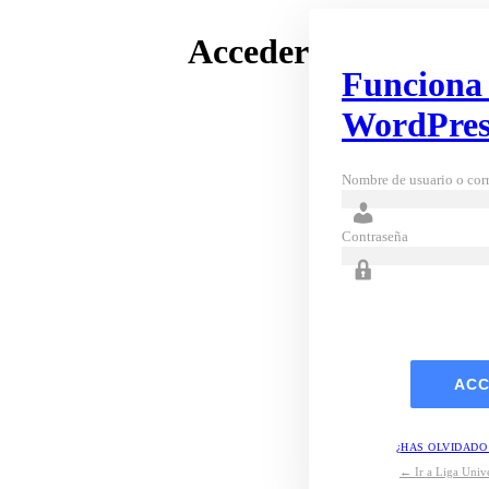
Acceder
Funciona
WordPres
Nombre de usuario o corr
Contraseña
¿HAS OLVIDADO
← Ir a Liga Unive