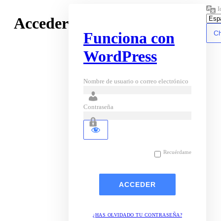
I
Acceder
Funciona con
WordPress
Nombre de usuario o correo electrónico
Contraseña
Recuérdame
¿HAS OLVIDADO TU CONTRASEÑA?