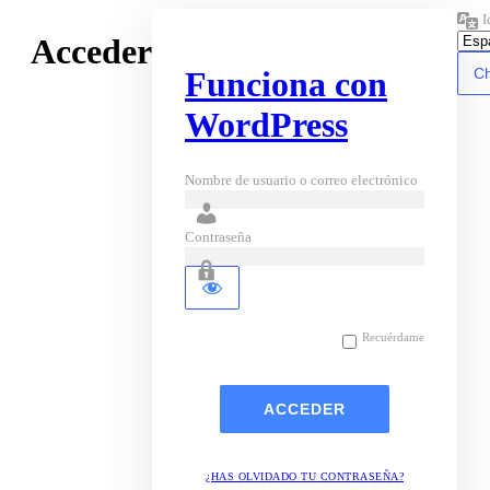
I
Acceder
Funciona con
WordPress
Nombre de usuario o correo electrónico
Contraseña
Recuérdame
¿HAS OLVIDADO TU CONTRASEÑA?