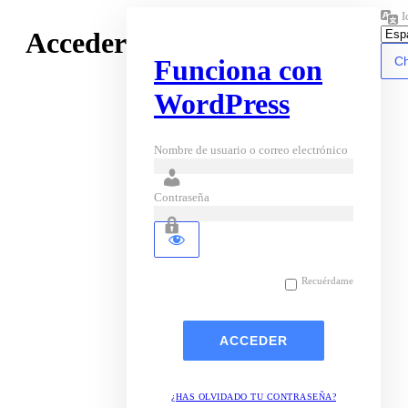
I
Acceder
Funciona con
WordPress
Nombre de usuario o correo electrónico
Contraseña
Recuérdame
¿HAS OLVIDADO TU CONTRASEÑA?