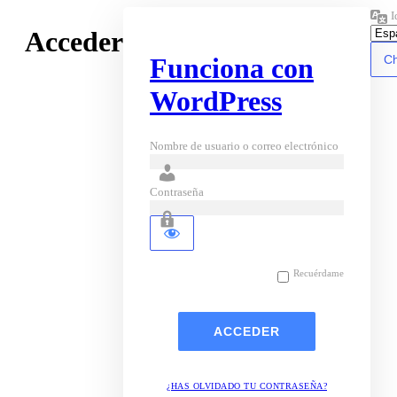
I
Acceder
Funciona con
WordPress
Nombre de usuario o correo electrónico
Contraseña
Recuérdame
¿HAS OLVIDADO TU CONTRASEÑA?