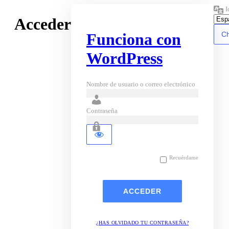
I
Acceder
Funciona con
WordPress
Nombre de usuario o correo electrónico
Contraseña
Recuérdame
¿HAS OLVIDADO TU CONTRASEÑA?