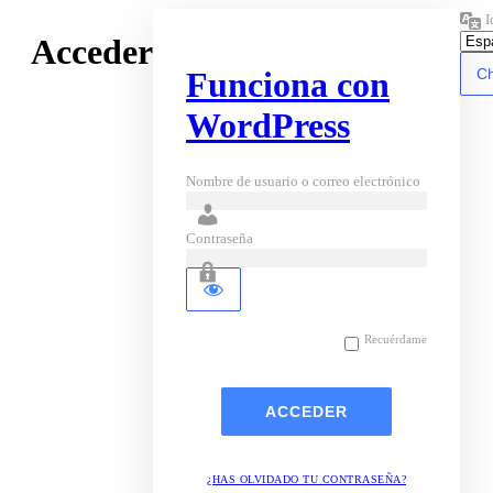
I
Acceder
Funciona con
WordPress
Nombre de usuario o correo electrónico
Contraseña
Recuérdame
¿HAS OLVIDADO TU CONTRASEÑA?