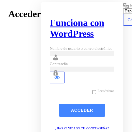
I
Acceder
Funciona con
WordPress
Nombre de usuario o correo electrónico
Contraseña
Recuérdame
¿HAS OLVIDADO TU CONTRASEÑA?