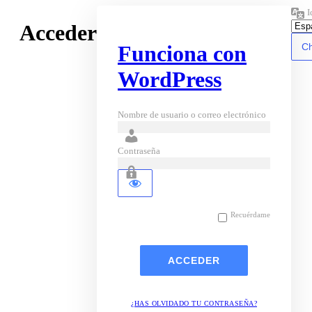
I
Acceder
Funciona con
WordPress
Nombre de usuario o correo electrónico
Contraseña
Recuérdame
¿HAS OLVIDADO TU CONTRASEÑA?