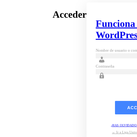
Acceder
Funciona
WordPres
Nombre de usuario o corr
Contraseña
¿HAS OLVIDADO
← Ir a Liga Unive