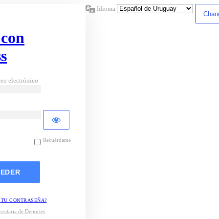
Idioma
 con
s
eo electrónico
Recuérdame
 TU CONTRASEÑA?
rsitaria de Deportes