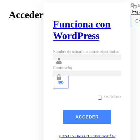
I
Acceder
Funciona con
WordPress
Nombre de usuario o correo electrónico
Contraseña
Recuérdame
¿HAS OLVIDADO TU CONTRASEÑA?