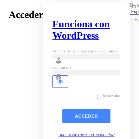
I
Acceder
Funciona con
WordPress
Nombre de usuario o correo electrónico
Contraseña
Recuérdame
¿HAS OLVIDADO TU CONTRASEÑA?