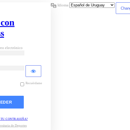
Idioma
 con
s
eo electrónico
Recuérdame
 TU CONTRASEÑA?
rsitaria de Deportes