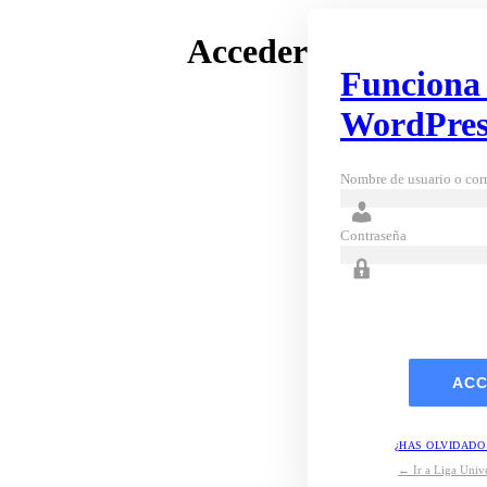
Acceder
Funciona
WordPres
Nombre de usuario o corr
Contraseña
¿HAS OLVIDADO
← Ir a Liga Unive