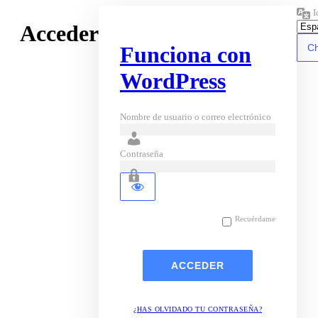
I
Acceder
Funciona con
WordPress
Nombre de usuario o correo electrónico
Contraseña
Recuérdame
¿HAS OLVIDADO TU CONTRASEÑA?