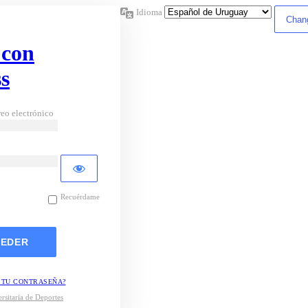
Idioma
 con
s
eo electrónico
Recuérdame
 TU CONTRASEÑA?
rsitaria de Deportes