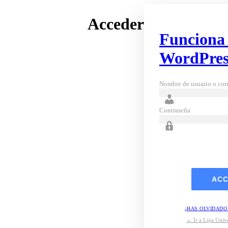
Acceder
Funciona
WordPres
Nombre de usuario o corr
Contraseña
¿HAS OLVIDADO
← Ir a Liga Unive