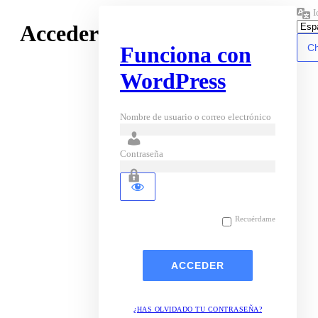
I
Acceder
Funciona con
WordPress
Nombre de usuario o correo electrónico
Contraseña
Recuérdame
¿HAS OLVIDADO TU CONTRASEÑA?