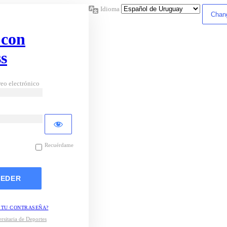
Idioma
 con
s
eo electrónico
Recuérdame
 TU CONTRASEÑA?
rsitaria de Deportes