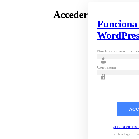
Acceder
Funciona
WordPres
Nombre de usuario o corr
Contraseña
¿HAS OLVIDADO
← Ir a Liga Unive