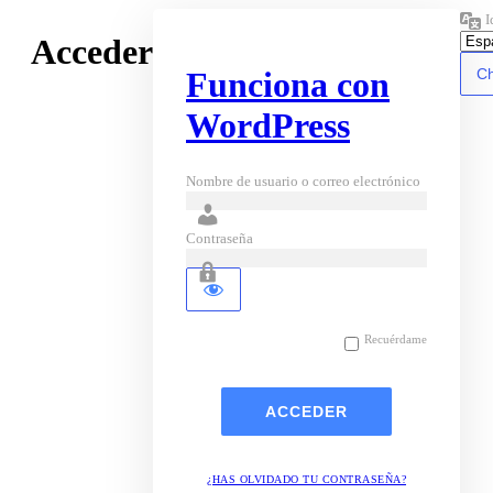
I
Acceder
Funciona con
WordPress
Nombre de usuario o correo electrónico
Contraseña
Recuérdame
¿HAS OLVIDADO TU CONTRASEÑA?