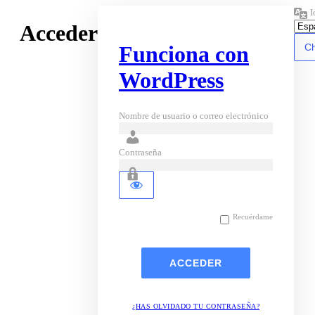
I
Acceder
Funciona con
WordPress
Nombre de usuario o correo electrónico
Contraseña
Recuérdame
¿HAS OLVIDADO TU CONTRASEÑA?