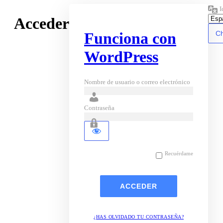
I
Acceder
Funciona con
WordPress
Nombre de usuario o correo electrónico
Contraseña
Recuérdame
¿HAS OLVIDADO TU CONTRASEÑA?