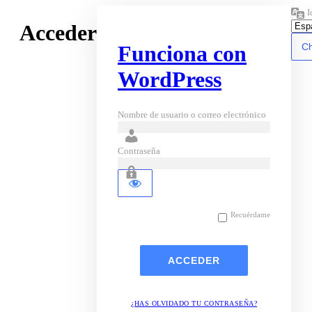
I
Acceder
Funciona con
WordPress
Nombre de usuario o correo electrónico
Contraseña
Recuérdame
¿HAS OLVIDADO TU CONTRASEÑA?